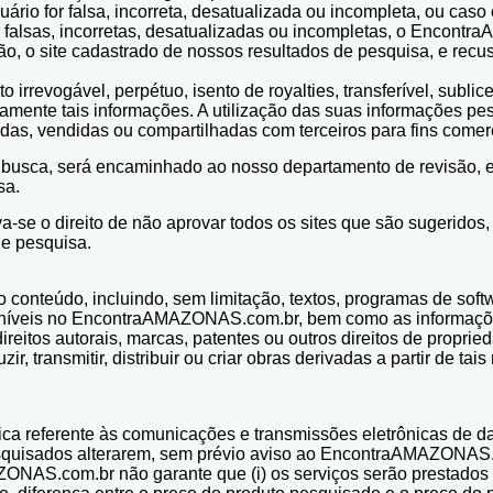
uário for falsa, incorreta, desatualizada ou incompleta, ou c
m falsas, incorretas, desatualizadas ou incompletas, o Encont
o, o site cadastrado de nossos resultados de pesquisa, e recusa
 irrevogável, perpétuo, isento de royalties, transferível, sublice
licamente tais informações. A utilização das suas informações pe
das, vendidas ou compartilhadas com terceiros para fins comer
sa busca, será encaminhado ao nosso departamento de revisão, e
sa.
e o direito de não aprovar todos os sites que são sugeridos, 
de pesquisa.
conteúdo, incluindo, sem limitação, textos, programas de softwa
níveis no EncontraAMAZONAS.com.br, bem como as informações
reitos autorais, marcas, patentes ou outros direitos de proprie
ir, transmitir, distribuir ou criar obras derivadas a partir de t
nica referente às comunicações e transmissões eletrônicas de 
 pesquisados alterarem, sem prévio aviso ao EncontraAMAZONAS
NAS.com.br não garante que (i) os serviços serão prestados de