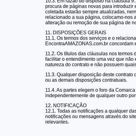
10.3. Em razão do disposto na cláusula 
procura de páginas novas para introduzi
coletada estarão sempre atualizadas, nem
relacionado a sua página, colocamo-nos a 
alteração ou remoção de sua página de no
11. DISPOSIÇÕES GERAIS
11.1. Os termos dos serviços e o relaciona
EncontraAMAZONAS.com.br concordam em su
11.2. Os títulos das cláusulas nos termo
facilitar o entendimento uma vez que não e
natureza do contrato e não possuem quaisq
11.3. Qualquer disposição deste contrato
ou as demais disposições contratuais.
11.4. As partes elegem o foro da Comarca
independentemente de qualquer outro por 
12. NOTIFICAÇÃO
12.1. Todas as notificações a qualquer d
notificações ou mensagens através do si
relevantes.