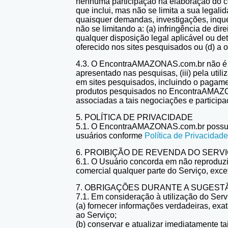
nenhuma participação na elaboração do 
que inclui, mas não se limita a sua legal
quaisquer demandas, investigações, inqué
não se limitando a: (a) infringência de dir
qualquer disposição legal aplicável ou det
oferecido nos sites pesquisados ou (d) a o
4.3. O EncontraAMAZONAS.com.br não é e n
apresentado nas pesquisas, (iii) pela util
em sites pesquisados, incluindo o pagamen
produtos pesquisados no EncontraAMAZONA
associadas a tais negociações e participa
5. POLÍTICA DE PRIVACIDADE
5.1. O EncontraAMAZONAS.com.br possui um
usuários conforme
Política de Privacidad
6. PROIBIÇÃO DE REVENDA DO SERV
6.1. O Usuário concorda em não reproduzir,
comercial qualquer parte do Serviço, e
7. OBRIGAÇÕES DURANTE A SUGEST
7.1. Em consideração à utilização do Serv
(a) fornecer informações verdadeiras, ex
ao Serviço;
(b) conservar e atualizar imediatamente t