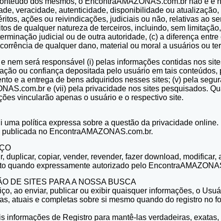
conteúdo dos mesmos, o EncontraAMAZONAS.com.br não é e nem 
idade, veracidade, autenticidade, disponibilidade ou atualizaçã
ritos, ações ou reivindicações, judiciais ou não, relativas a
eitos de qualquer natureza de terceiros, incluindo, sem limitação,
erminação judicial ou de outra autoridade, (c) a diferença entr
corrência de qualquer dano, material ou moral a usuários ou ter
em será responsável (i) pelas informações contidas nos sites
ização ou confiança depositada pelo usuário em tais conteúdos, 
to e a entrega de bens adquiridos nesses sites; (v) pela segur
S.com.br e (vii) pela privacidade nos sites pesquisados. Qua
ções vincularão apenas o usuário e o respectivo site.
a política expressa sobre a questão da privacidade online. Fa
e
publicada no EncontraAMAZONAS.com.br.
IÇO
 duplicar, copiar, vender, revender, fazer download, modificar, 
xceto quando expressamente autorizado pelo EncontraAMAZONA
ÃO DE SITES PARA A NOSSA BUSCA
iço, ao enviar, publicar ou exibir quaisquer informações, o Us
atas, atuais e completas sobre si mesmo quando do registro n
ais informações de Registro para mantê-las verdadeiras, exatas,