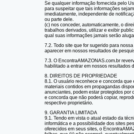
Se qualquer informação fornecida pelo Us
para suspeitar que tais informações seja
imediatamente, independente de notificaçã
ou parte dele.
(c) nos conceder, automaticamente, o direito
trabalhos derivados, utilizar e exibir pub
qual suas informações jamais serão aluga
7.2. Todo site que for sugerido para nos
aparecer em nossos resultados de pesqui
7.3. O EncontraAMAZONAS.com.br reverva-s
habilitado a entrar em nossos resultados 
8. DIREITOS DE PROPRIEDADE
8.1. O usuário reconhece e concorda que o 
materiais contidos em propagandas dispo
anunciantes, podem estar protegidos por di
e concorda que não poderá copiar, reproduz
respectivo proprietário.
9. GARANTIA LIMITADA
9.1. Tendo em vista o atual estado da téc
informática e a possibilidade dos sites
oferecidos em seus sites, o EncontraAMAZO