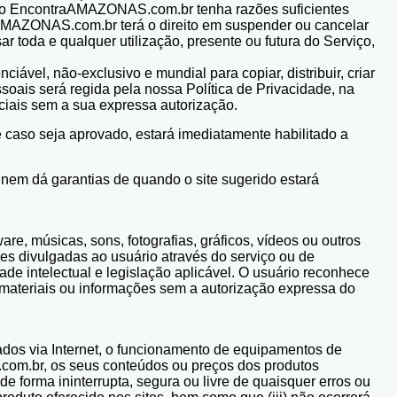
aso o EncontraAMAZONAS.com.br tenha razões suficientes
raAMAZONAS.com.br terá o direito em suspender ou cancelar
r toda e qualquer utilização, presente ou futura do Serviço,
nciável, não-exclusivo e mundial para copiar, distribuir, criar
ssoais será regida pela nossa Política de Privacidade, na
ciais sem a sua expressa autorização.
 caso seja aprovado, estará imediatamente habilitado a
nem dá garantias de quando o site sugerido estará
re, músicas, sons, fotografias, gráficos, vídeos ou outros
 divulgadas ao usuário através do serviço ou de
dade intelectual e legislação aplicável. O usuário reconhece
ais materiais ou informações sem a autorização expressa do
dados via Internet, o funcionamento de equipamentos de
.com.br, os seus conteúdos ou preços dos produtos
 forma ininterrupta, segura ou livre de quaisquer erros ou