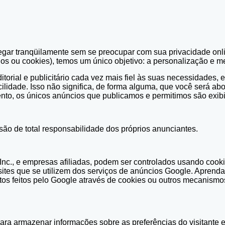
gar tranqüilamente sem se preocupar com sua privacidade on
ios ou cookies), temos um único objetivo: a personalização e m
itorial e publicitário cada vez mais fiel às suas necessidad
ilidade. Isso não significa, de forma alguma, que você será a
omento, os únicos anúncios que publicamos e permitimos são e
são de total responsabilidade dos próprios anunciantes.
Inc., e empresas afiliadas, podem ser controlados usando cook
 sites que se utilizem dos serviços de anúncios Google. Apren
s feitos pelo Google através de cookies ou outros mecanismos e
ra armazenar informações sobre as preferências do visitante e h