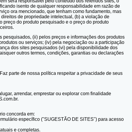
será responsável pelo conteúdo dos referidos sites, o
o, ficando isento de qualquer responsabilidade em razão de
o serviço ora mencionado, que tenham como fundamento, mas
 direitos de propriedade intelectual, (b) a violação de
e o preço do produto pesquisado e o preço do produto
ceiros.
 pesquisados, (ii) pelos preços e informações dos produtos
produtos ou serviços; (iv) pela negociação ou a participação
ança dos sites pesquisados (vi) pela disponibilidade dos
isquer outros termos, condições, garantias ou declarações
z parte de nossa política respeitar a privacidade de seus
alugar, arrendar, emprestar ou explorar com finalidade
S.com.br.
uário concorda em:
o formulário específico ("SUGESTÃO DE SITES") para acesso
 atuais e completas.