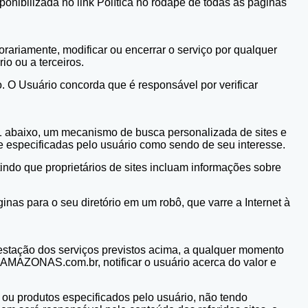
ponibilizada no link Política no rodapé de todas as páginas
ariamente, modificar ou encerrar o serviço por qualquer
o ou a terceiros.
. O Usuário concorda que é responsável por verificar
4.1 abaixo, um mecanismo de busca personalizada de sites e
te especificadas pelo usuário como sendo de seu interesse.
do que proprietários de sites incluam informações sobre
s para o seu diretório em um robô, que varre a Internet à
tação dos serviços previstos acima, a qualquer momento
raAMAZONAS.com.br, notificar o usuário acerca do valor e
u produtos especificados pelo usuário, não tendo