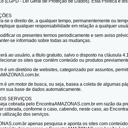
8 (LGPD - Lei Geral de Proteção de Dados). Esta Política é dis
IÇÕES
se o direito de, a qualquer tempo, permanentemente ou tempor
mplique qualquer responsabilidade em relação a qualquer usuári
dificar os presentes termos periodicamente e sem aviso prévio
anter-se informado sobre todas as mudanças.
 ao usuário, a título gratuito, salvo o disposto na cláusula 
selecionar os sites que contém conteúdo ou produtos previamen
m diretório de websites, categorizado por assuntos, permitin
raAMAZONAS.com.br.
um motor de busca, ou seja, basea a coleta de algumas página
r em sua base de dados automaticamente.
AOS SERVIÇOS
 seja cobrada pelo EncontraAMAZONAS.com.br em razão da pres
 ser cobrada, conforme o caso, cabendo, neste caso, ao Encont
 utilização dos serviços.
NAS.com.br apenas pesquisa e aponta os sites com conteúdo o