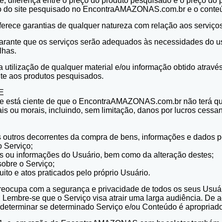
te, diferença entre o preço do produto pesquisado e o preço do p
do do site pesquisado no EncontraAMAZONAS.com.br e o conteúd
ece garantias de qualquer natureza com relação aos serviços,
ante que os serviços serão adequados às necessidades do usu
alhas.
 utilização de qualquer material e/ou informação obtido através
nte aos produtos pesquisados.
E
e está ciente de que o EncontraAMAZONAS.com.br não terá qual
ais ou morais, incluindo, sem limitação, danos por lucros cess
;
ços outros decorrentes da compra de bens, informações e dados
o Serviço;
ões ou informações do Usuário, bem como da alteração destes;
 sobre o Serviço;
uito e atos praticados pelo próprio Usuário.
ocupa com a segurança e privacidade de todos os seus Usuári
Lembre-se que o Serviço visa atrair uma larga audiência. De ac
 determinar se determinado Serviço e/ou Conteúdo é apropriad