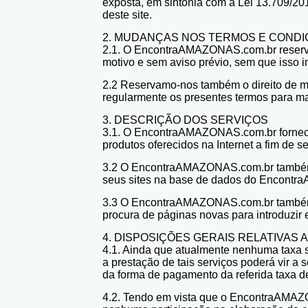
exposta, em sintonia com a Lei 13.709/201
deste site.
2. MUDANÇAS NOS TERMOS E COND
2.1. O EncontraAMAZONAS.com.br reserva-
motivo e sem aviso prévio, sem que isso i
2.2 Reservamo-nos também o direito de mo
regularmente os presentes termos para m
3. DESCRIÇÃO DOS SERVIÇOS
3.1. O EncontraAMAZONAS.com.br fornecerá
produtos oferecidos na Internet a fim de 
3.2 O EncontraAMAZONAS.com.br também é u
seus sites na base de dados do Encont
3.3 O EncontraAMAZONAS.com.br também é 
procura de páginas novas para introduzi
4. DISPOSIÇÕES GERAIS RELATIVAS 
4.1. Ainda que atualmente nenhuma taxa
a prestação de tais serviços poderá vir a
da forma de pagamento da referida taxa de
4.2. Tendo em vista que o EncontraAMAZO