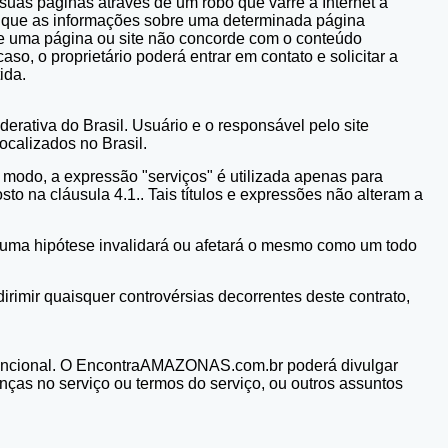
uas páginas através de um robô que varre a Internet à
r que as informações sobre uma determinada página
 de uma página ou site não concorde com o conteúdo
o, o proprietário poderá entrar em contato e solicitar a
ida.
erativa do Brasil. Usuário e o responsável pelo site
calizados no Brasil.
 modo, a expressão "serviços" é utilizada apenas para
to na cláusula 4.1.. Tais títulos e expressões não alteram a
nhuma hipótese invalidará ou afetará o mesmo como um todo
rimir quaisquer controvérsias decorrentes deste contrato,
convencional. O EncontraAMAZONAS.com.br poderá divulgar
as no serviço ou termos do serviço, ou outros assuntos