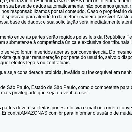
9.1, e, em razão do EncontraAMAZONAS.com.br coletar também s
r em sua base de dados automaticamente, não podemos garanti
 nos responsabilizamos por tal conteúdo. Caso o proprietário
disposição para atendê-lo da melhor maneira possível. Neste cas
ssa base de dados; e sua solicitação será imediatamente atent
mento entre as partes serão regidos pelas leis da República Fed
bmeter-se à competência única e exclusiva dos tribunais lo
s do serviço foram inseridos apenas por conveniência. Do mesmo
xiste qualquer remuneração por parte do usuário, salvo o dispos
uer efeitos legais ou contratuais.
 que seja considerada proibida, inválida ou inexeqüível em ne
 de São Paulo, Estado de São Paulo, como o competente para di
mais privilegiado que seja ou venha a ser.
as partes devem ser feitas por escrito, via e-mail ou correio 
te EncontraAMAZONAS.com.br para informar o usuário de mudanç