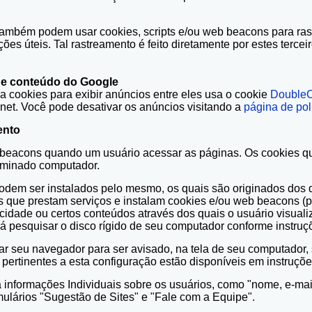
também podem usar cookies, scripts e/ou web beacons para rastre
es úteis. Tal rastreamento é feito diretamente por estes tercei
de conteúdo do Google
a cookies para exibir anúncios entre eles usa o cookie
DoubleC
ternet. Você pode desativar os anúncios visitando a
página de pol
ento
eb beacons quando um usuário acessar as páginas. Os cookies qu
rminado computador.
podem ser instalados pelo mesmo, os quais são originados dos 
iros que prestam serviços e instalam cookies e/ou web beacons 
cidade ou certos conteúdos através dos quais o usuário visual
á pesquisar o disco rígido de seu computador conforme instruç
rar seu navegador para ser avisado, na tela de seu computador,
s pertinentes a esta configuração estão disponíveis em instruç
formações Individuais sobre os usuários, como "nome, e-mail
mulários "Sugestão de Sites" e "Fale com a Equipe".