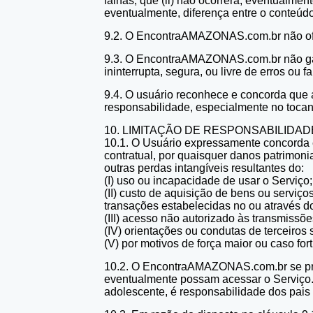
falhas, que (ii) não ocorrerá, eventualmen
eventualmente, diferença entre o conteú
9.2. O EncontraAMAZONAS.com.br não ofer
9.3. O EncontraAMAZONAS.com.br não gar
ininterrupta, segura, ou livre de erros ou f
9.4. O usuário reconhece e concorda que a
responsabilidade, especialmente no toca
10. LIMITAÇÃO DE RESPONSABILIDAD
10.1. O Usuário expressamente concorda 
contratual, por quaisquer danos patrimoni
outras perdas intangíveis resultantes do:
(I) uso ou incapacidade de usar o Serviço
(II) custo de aquisição de bens ou servi
transações estabelecidas no ou através d
(III) acesso não autorizado às transmiss
(IV) orientações ou condutas de terceiros
(V) por motivos de força maior ou caso fort
10.2. O EncontraAMAZONAS.com.br se pre
eventualmente possam acessar o Serviço. 
adolescente, é responsabilidade dos pais